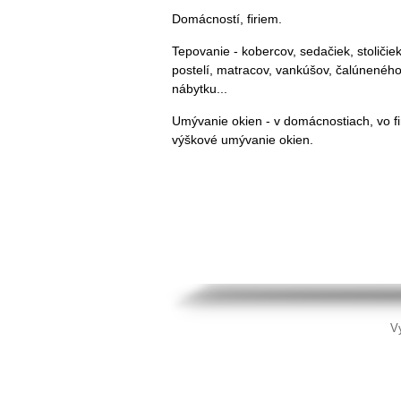
Domácností, firiem.
Tepovanie - kobercov, sedačiek, stoličiek
postelí, matracov, vankúšov, čalúnenéh
nábytku...
Umývanie okien - v domácnostiach, vo f
výškové umývanie ok
Vy