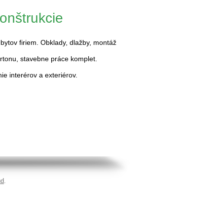
onštrukcie
bytov firiem. Obklady, dlažby, montáž
rtonu, stavebne práce komplet.
nie interérov a exteriérov.
ud
.