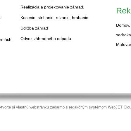
Realizácia a projektovanie záhrad.
Rek
,
Kosenie, strihanie, rezanie, hrabanie
o
Domov, 
Údržba záhrad
sadroka
Odvoz záhradného odpadu
irmách,
Maľova
ien.
tvorte si vlastnú
webstránku zadarmo
s redakčným systémom
WebJET Clo